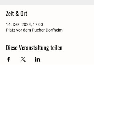
Zeit & Ort
14. Dez. 2024, 17:00
Platz vor dem Pucher Dorfheim
Diese Veranstaltung teilen
Pucher Dorfheim e.V. | Hauptstr. 27 | 85309 Pörnbach-Puch
Impressum
|
Datenschutzhinweise
Der Verein
|
Interner Bereich