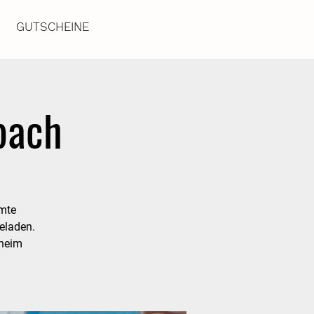
GUTSCHEINE
lbach
amte
eladen.
fheim