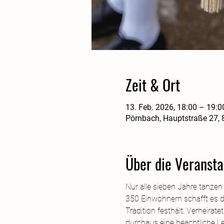
Zeit & Ort
13. Feb. 2026, 18:00 – 19:0
Pörnbach, Hauptstraße 27,
Über die Veransta
Nur alle sieben Jahre tanzen
350 Einwohnern schafft es das
Tradition festhält: Verheirat
durchaus eine beachtliche Le