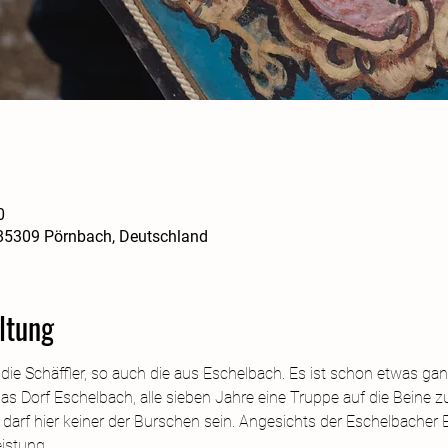
0
 85309 Pörnbach, Deutschland
ltung
 die Schäffler, so auch die aus Eschelbach. Es ist schon etwas ga
 Dorf Eschelbach, alle sieben Jahre eine Truppe auf die Beine zu s
et darf hier keiner der Burschen sein. Angesichts der Eschelbacher 
istung.