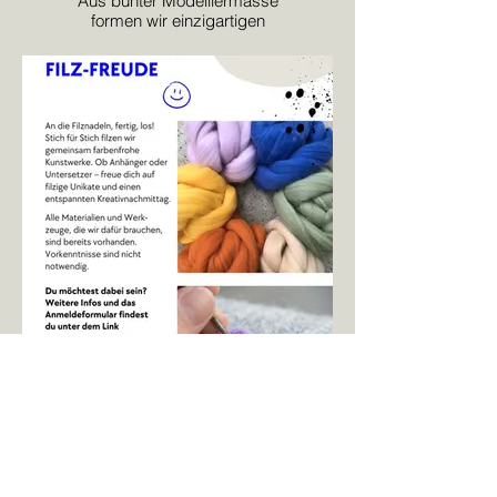
Aus bunter Modelliermasse
formen wir einzigartigen
Schmuck, Figuren oder
kleine Dekoelemente.
16. Oktober: Filz-Freude
Filzwolle und Nadel geschnappt –
schon entstehen Untersetzer,
Girlanden oder Anhänger
in unseren Lieblingsfarben.