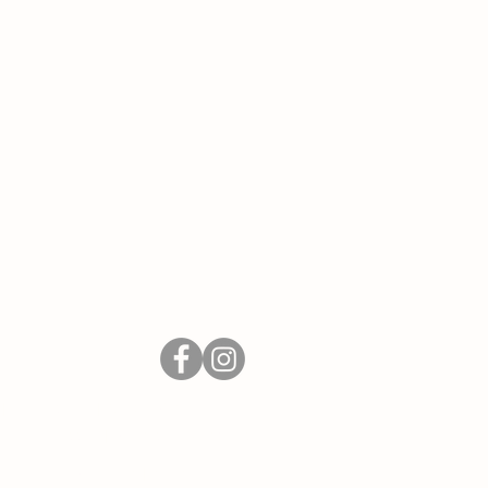
 | Hauptstr. 27 | 85309 Pörnbach-Puch
Impressum
|
Datenschutzhinweise
Der Verein
|
Interner Bereich