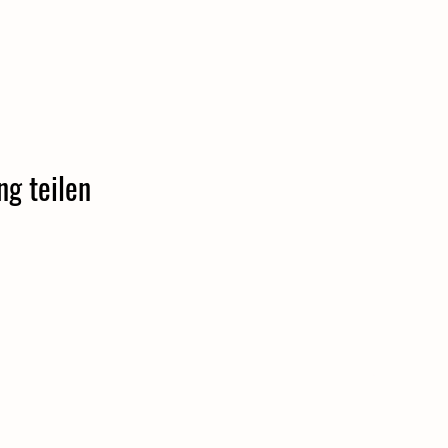
ng teilen
Pucher Dorfheim e.V.