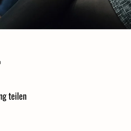
0
ng teilen