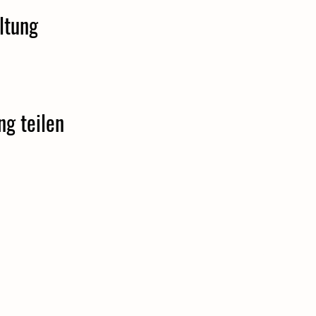
ltung
ng teilen
Pucher Dorfheim e.V.