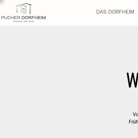
DAS DORFHEIM
W
Vo
Frü