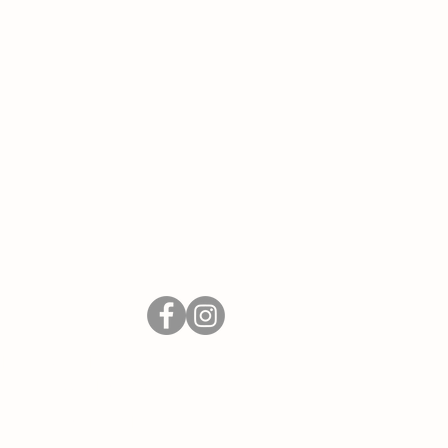
 | Hauptstr. 27 | 85309 Pörnbach-Puch
Impressum
|
Datenschutzhinweise
Der Verein
|
Interner Bereich